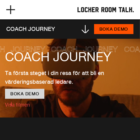
ANVÄNDARPOLICY
ALLMÄNNA VILLKOR
COACH JOURNEY
BOKA DEMO
Y
COACH
JOURNEY
COACH
JOURN
COACH JOURNEY
Ta första steget i din resa för att bli en
värderingsbaserad ledare.
BOKA DEMO
Visa filmen