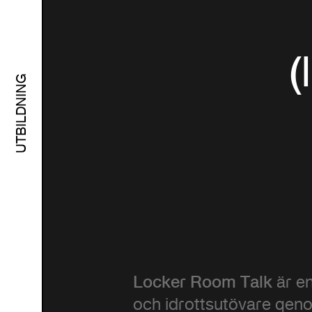
(
UTBILDNING
Locker Room Talk
är en
och idrottsutövare genom