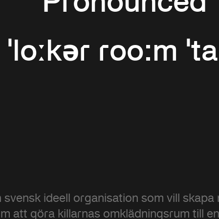
Pronounced
| ˈloːkər roo:m ˈta
 svensk ideell organisation som vill skapa
 att göra killarnas omklädningsrum till en