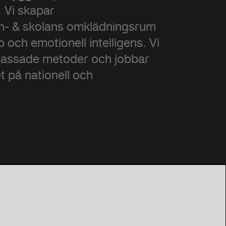
. Vi skapar
n- & skolans omklädningsrum
p och emotionell intelligens. Vi
passade metoder och jobbar
t på nationell och