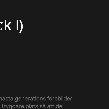
ːk |)
 nästa generations förebilder
 tryggare plats så att de