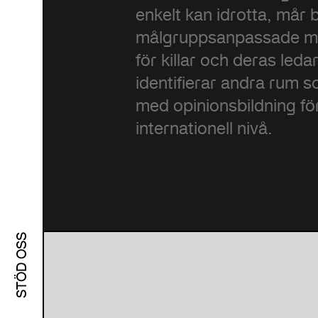
enkelt kan idrotta, mår 
målgruppsanpassade me
för killar och deras leda
identifierar andra rum
med opinionsbildning fö
internationell nivå.
STÖD OSS