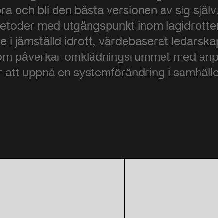
bra och bli den bästa versionen av sig själv
toder med utgångspunkt inom lagidrotte
re i jämställd idrott, värdebaserat ledarska
 som påverkar omklädningsrummet med an
r att uppnå en systemförändring i samhälle